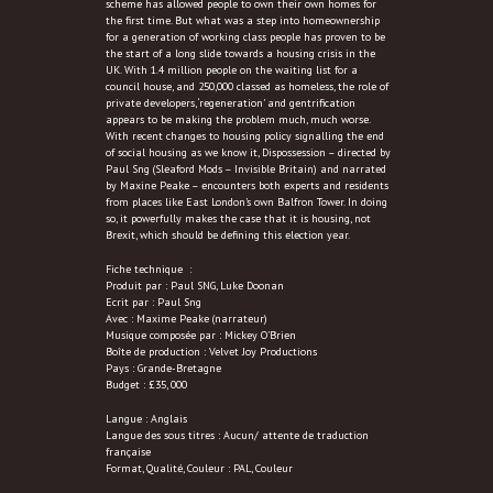
scheme has allowed people to own their own homes for
the first time. But what was a step into homeownership
for a generation of working class people has proven to be
the start of a long slide towards a housing crisis in the
UK. With 1.4 million people on the waiting list for a
council house, and 250,000 classed as homeless, the role of
private developers, ‘regeneration’ and gentrification
appears to be making the problem much, much worse.
With recent changes to housing policy signalling the end
of social housing as we know it, Dispossession – directed by
Paul Sng (Sleaford Mods – Invisible Britain) and narrated
by Maxine Peake – encounters both experts and residents
from places like East London’s own Balfron Tower. In doing
so, it powerfully makes the case that it is housing, not
Brexit, which should be defining this election year.
Fiche technique :
Produit par : Paul SNG, Luke Doonan
Ecrit par : Paul Sng
Avec : Maxime Peake (narrateur)
Musique composée par : Mickey O’Brien
Boîte de production : Velvet Joy Productions
Pays : Grande-Bretagne
Budget : £35, 000
Langue : Anglais
Langue des sous titres : Aucun/ attente de traduction
française
Format, Qualité, Couleur : PAL, Couleur