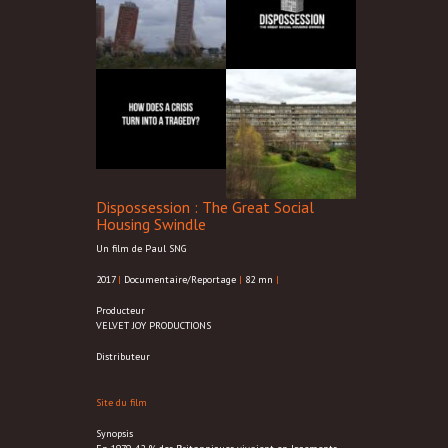
Dispossession : The Great Social
Housing Swindle
Un film de Paul SNG
2017
|
Documentaire/Reportage
|
82 mn
|
Producteur
VELVET JOY PRODUCTIONS
Distributeur
Site du film
Synopsis