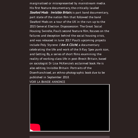
marginalised or misrepresented by mainstream media.
His first feature documentary, the critically lauded
Sleaford Mods
-
Invisible Britain
, is part band documentary,
part state of the nation film that followed the band
Sleaford Mods on a tour of the UK in the run-up to the
2015 General Election. Dispossession: The Great Social
Housing Swindle, Paul's second feature film, focuses on the
failures and deception behind the social housing crisis,
and was released in June 2017. Paul's upcoming projects
include Poly Styrene:
I Am A Cliché
, a documentary
celebrating the life and work of the X-Ray Spex punk icon,
and Getting By, a series of short films examining the
reality of working-class life in post-Brexit Britain, based
on sociologist Dr Lisa McKenzie's acclaimed book. He is
also editing Invisible Britain: Portraits of the
Disenfranchised, an ethno-photographic book due to be
published in September 2018.
VOIR LA BANDE ANNONCE