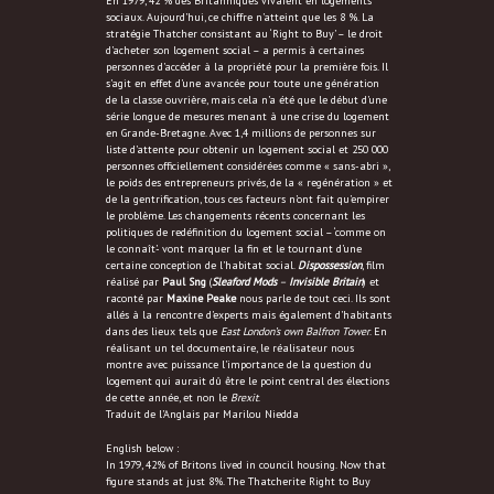
En 1979, 42 % des Britanniques vivaient en logements
sociaux. Aujourd’hui, ce chiffre n’atteint que les 8 %. La
stratégie Thatcher consistant au ‘Right to Buy’ – le droit
d’acheter son logement social – a permis à certaines
personnes d’accéder à la propriété pour la première fois. Il
s’agit en effet d’une avancée pour toute une génération
de la classe ouvrière, mais cela n’a été que le début d’une
série longue de mesures menant à une crise du logement
en Grande-Bretagne. Avec 1,4 millions de personnes sur
liste d’attente pour obtenir un logement social et 250 000
personnes officiellement considérées comme « sans-abri »,
le poids des entrepreneurs privés, de la « regénération » et
de la gentrification, tous ces facteurs n’ont fait qu’empirer
le problème. Les changements récents concernant les
politiques de redéfinition du logement social – ‘comme on
le connaît’- vont marquer la fin et le tournant d’une
certaine conception de l’habitat social.
Dispossession
, film
réalisé par
Paul Sng
(
Sleaford Mods
–
Invisible Britain
) et
raconté par
Maxine Peake
nous parle de tout ceci. Ils sont
allés à la rencontre d’experts mais également d’habitants
dans des lieux tels que
East London’s own Balfron Tower
. En
réalisant un tel documentaire, le réalisateur nous
montre avec puissance l’importance de la question du
logement qui aurait dû être le point central des élections
de cette année, et non le
Brexit
.
Traduit de l’Anglais par Marilou Niedda
English below :
In 1979, 42% of Britons lived in council housing. Now that
figure stands at just 8%. The Thatcherite Right to Buy