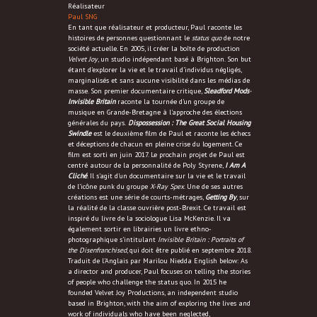
Réalisateur
Paul SNG
En tant que réalisateur et producteur, Paul raconte les
histoires de personnes questionnant le
status quo
de notre
société actuelle
.
En 2005, il créer la boîte de production
Velvet Joy
, un studio indépendant basé à Brighton. Son but
étant d’explorer la vie et le travail d’individus négligés,
marginalisés et sans aucune visibilité dans les médias de
masse. Son premier documentaire critique,
Sleadford Mods
-
Invisible Britain
raconte la tournée d’un groupe de
musique en Grande-Bretagne à l’approche des élections
générales du pays.
Dispossession : The Great Social Housing
Swindle
est le deuxième film de Paul et raconte les échecs
et déceptions de chacun en pleine crise du logement. Ce
film est sorti en juin 2017. Le prochain projet de Paul est
centré autour de la personnalité de Poly Styrene,
I Am A
Cliché
. Il s’agit d’un documentaire sur la vie et le travail
de l’icône punk du groupe
X-Ray Spex
. Une de ses autres
créations est une série de courts-métrages,
Getting By
, sur
la réalité de la classe ouvrière post-Brexit. Ce travail est
inspiré du livre de la sociologue Lisa McKenzie. Il va
également sortir en librairies un livre ethno-
photographique s’intitulant
Invisible Britain : Portraits of
the Disenfranchised
, qui doit être publié en septembre 2018.
Traduit de l’Anglais par Marilou Niedda English below: As
a director and producer, Paul focuses on telling the stories
of people who challenge the status quo. In 2015 he
founded Velvet Joy Productions, an independent studio
based in Brighton, with the aim of exploring the lives and
work of individuals who have been neglected,