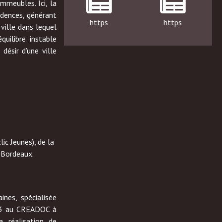
mmeubles. Ici, la
idences, générant
https
https
ville dans lequel
quilibre instable
 désir d’une ville
ic Jeunes), de la
 Bordeaux.
ines, spécialisée
013 au CREADOC à
 réalisation de