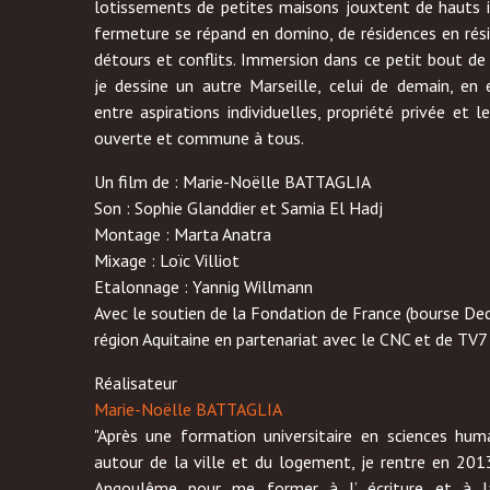
lotissements de petites maisons jouxtent de hauts i
fermeture se répand en domino, de résidences en rés
détours et conflits. Immersion dans ce petit bout de 
je dessine un autre Marseille, celui de demain, en é
entre aspirations individuelles, propriété privée et le
ouverte et commune à tous.
Un film de : Marie-Noëlle BATTAGLIA
Son : Sophie Glanddier et Samia El Hadj
Montage : Marta Anatra
Mixage : Loïc Villiot
Etalonnage : Yannig Willmann
Avec le soutien de la Fondation de France (bourse Decl
région Aquitaine en partenariat avec le CNC et de TV7
Réalisateur
Marie-Noëlle BATTAGLIA
"Après une formation universitaire en sciences huma
autour de la ville et du logement, je rentre en 2
Angoulême pour me former à l’ écriture et à la