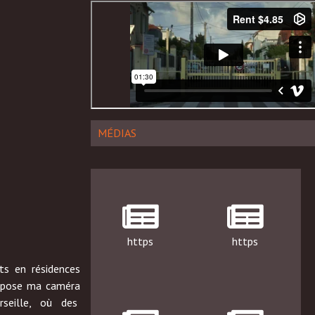
MÉDIAS
https
https
ts en résidences
e pose ma caméra
seille, où des