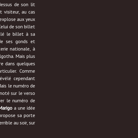
dessus de son lit
t visiteur, au cas
 explose aux yeux
elui de son billet
lé le billet à sa
de ses gonds et
erie nationale, à
gotha. Mais plus
re dans quelques
rticulier. Comme
révélé cependant
 Mais le numéro de
noté sur le verso
érer le numéro de
Marigo
a une idée
ropose sa porte
rible au soir, sur