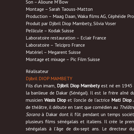
Son – Alioune M’Bow
Montage – Sarah Taouss-Matton
Production – Maag Daan, Waka films AG, Céphéïde Pro
Produit par Djibril Diop Mambety, Silvia Voser
Pellicule – Kodak Suisse
Laboratoire restauration – Eclair France
Laboratoire – Telcipro France
Matériel – Megarent Suisse
Montage et mixage – Pic Film Suisse
Réalisateur
Djibril DIOP MAMBETY
Fils d'un imam,
Djibril Diop Mambety
est né en 1945 
la banlieue de Dakar (Sénégal). Il est le frère aîné 
musicien
Wasis Diop
et l'oncle de l'actrice
Mati Diop
.
de théâtre, il débute en tant que comédien au
Théâtr
Sorano
à Dakar dont il fût pendant un temps sociéta
plusieurs films sénégalais et italiens. Il crée le pre
sénégalais à l'âge de dix-sept ans. Le directeur d