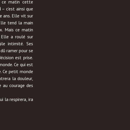
s ce matin cette
i
– c’est ainsi que
 ans. Elle vit sur
Elle tend la main
x. Mais ce matin
Elle a roulé sur
ile intimité. Ses
a dû ramer pour se
cision est prise.
monde. Ce qui est
. Ce petit monde
trera la douleur,
ne au courage des
i la respirera, ira