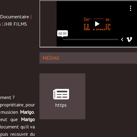
Documentaire
|
n
|
JHR FILMS
MÉDIAS
rument ?
ropriétaire, pour
https
 musicien
Marigo
.
 veut que
Marigo
document qu’il va
puis recouvrir du