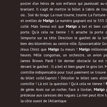
poster
d’un héros de son enfance qui jaunissait au-
branlant. Il s’agit de mettre le billet à l’abris de tou
où… Soir du tirage. La roue tourne, tourne. La fortune
et oreilles de
Marigo
. Le numéro gagnant est le 555.
C
collé. Mais l’ennui est que
Marigo
a bel et bien col
porte. Qu’à cela ne tienne ! Il arrache la porte
l’emporte sur sa tête. Direction le guichet de la lot
bien des kilomètres au centre-ville.
Épouvantable Gol
Jésus Christ que
Marigo
tu meurs !
Marigo
millionnai
heures. Mille
congomas, un orchestre, un avion pa
James Brown. Pardi ! Un dernier obstacle lui est 
devant le guichet : Il a bel et bien gagné le gros lot.
contrôle indispensable pour tout paiement se trouve 
du billet collé.Sapristi ! Décoller le billet sans alt
contrôle ! Là est la question ! Qu’à cela ne tienne !
de génie. Assis sur un rocher, face à l’océan,
Marigo
p
précieuse aux caresses des vagues. La mer peut être ter
la côte ouest de l’Atlantique.