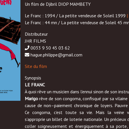
Un film de Djibril DIOP MAMBETY
Le Franc : 1994 / La petite vendeuse de Soleil 1999
|
Le Franc : 44 mn / La petite vendeuse de Soleil 45 m
Distributeur
JHR FILMS
0033 9 50 45 03 62
hague.philippe@gmail.com
Site du film
Synopsis
LE FRANC
À quoi rêve un musicien dans l’ennui sinon de son inst
Marigo
rêve de son congoma, confisqué par sa vilaine p
cause de non–paiement chronique de loyers.
Pauvre
Ce congoma, c’est toute sa vie. Mais la veine
s’approprie un billet de loterie
nationale. Un précieux 
coller soigneusement et énergiquement à sa porte, 