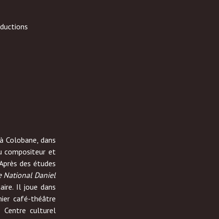
ductions
à Colobane, dans
du compositeur et
 Après des études
e National Daniel
ire. Il joue dans
mier café-théâtre
u Centre culturel