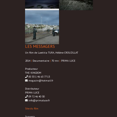
LES MESSAGERS
Un film de Laetitia TURA, Hélène CROUZILLAT
2014
|
Documentaire
|
70 mn
|
PRIMA LUCE
Producteur
THE KINGDOM
00 33 1 46 63 77 13
mogazin@hotmail.fr
Distributeur
PRIMA LUCE
09 72 46 40 30
info@primaluce.fr
Site du film
Synopsis