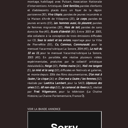
montage, habillage) avec Pulsart, Association Nationale
d'Interventions Artistiques.
Cent familles,
paroles d'enfants
et d'adolescents placés dans un foyer de la région
parisienne (30'),
Viva Utopia
, paroles de jeunes incarcérés a
la Maison d'Arrêt de Villepinte (25'),
Le corps
, paroles de
jeunes errants (15'),
Les hommes aussi, ils pleurent
, paroles
de femmes migrantes (20'),
Hors de toit
, paroles de sans
domicile fixe (45'),
Ecarts d'identité
(30'). Entre 2003 et 2005,
elle collabore à la conception de trois émissions diffusées
sur CD,
Sous le soleil et les avions
, reportage pour la Ville
de Pierrefitte (55'),
Co, Commun, Communauté
, pour le
mensuel Vacarme/rubrique La Sonore, 2004 (45'),
La nuit du
10 au 11
, pour le mensuel Vacarme/rubrique La Sonore,
2003 (45'). En parallèle, elle réalise plusieurs vidéos
expérimentales, produites par le collectif artistique
Adelaîde&Co,
Neige
(10'),
Petites mains
(26'),
Noli me tangere
(5'),
Le miel et le sang
(10'), diffusées en festivals et galeries,
et monte depuis 2006 des films documentaires,
D'un mot à
l'autre / Le cirque
(26') et
D'un mot a l'autre / les femmes
, (52')
réalisés par
Laetitia Lambert
, pour la SACD,
L'épreuve des
urnes
(52'),
68 non-stop
(52'),
Le carnaval de Kwen
(62'), réalisé
par
Fred Hilgemann
, pour la télévision (La Chaîne
Histoire, La Chaine Parlementaire, France Ô).
VOIR LA BANDE ANNONCE