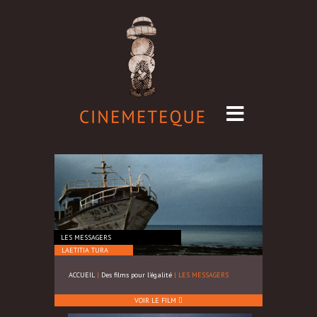
LES MESSAGERS
LAETITIA TURA
HÉLÈNE
CROUZILLAT
ACCUEIL
|
Des films pour l'égalité
|
LES MESSAGERS
VOIR LE FILM