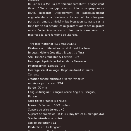
Du Sahara a Melilla, des témoins racontent la façon dont
ils ont frôlé la mort, qui a emporté leurs compagnons de
route, migrants littéralement et symboliquement
engloutis dans la frontiere. « Ils sont où tous les gens
partis et jamais arrivés? » Les Messagers se poste sur la
frêle limite qui sépare les migrants vivants des migrants
morts. Cette focalisation sur les morts sans sépulture
interroge la part fantôme de l’Europe.
Titre international : LES MESSAGERS
Réalisateur : Hélène Crouzillat & Laetitia Tura
Images : Hélène Crouzillat & Laetitia Tura
Son : Hélène Crouzillat & Laetitia Tura
Montage : Agnès Mouchel et Marie Tavernier
Photographie : Laetitia Tura
Montage son et mixage : Delphine Ameil et Pierre
Carrasco
Création sonore musicale : Martin Wheeler
Année de production : 2014
Durée : 70 min
Langue d’origine : Français, Arabe, Anglais, Espagnol,
Pulaar
Sous-titres : Français, anglais
Format & Couleur : 16/9, couleur
Support de prise de vue : HD
Support de projection : DCP, Blu-Ray, fichier numérique, dvd
Son de prise de vue : stéréo
Son de projection : 5.1
Production : The Kingdom