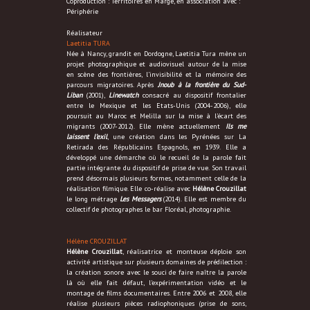
Coproduction : Territoires en Marge, en association avec :
Périphérie
Réalisateur
Laetitia TURA
Née à Nancy, grandit en Dordogne, Laetitia Tura mène un
projet photographique et audiovisuel autour de la mise
en scène des frontières, l’invisibilité et la mémoire des
parcours migratoires. Après
Jnoub à la frontière du Sud-
Liban
(2001),
Linewatch
consacré au dispositif frontalier
entre le Mexique et les Etats-Unis (2004-2006), elle
poursuit au Maroc et Melilla sur la mise à l’écart des
migrants (2007-2012). Elle mène actuellement
Ils me
laissent l’exil
, une création dans les Pyrénées sur La
Retirada des Républicains Espagnols, en 1939. Elle a
développé une démarche où le recueil de la parole fait
partie intégrante du dispositif de prise de vue. Son travail
prend désormais plusieurs formes, notamment celle de la
réalisation filmique. Elle co-réalise avec
Hélène Crouzillat
le long métrage
Les Messagers
(2014). Elle est membre du
collectif de photographes le bar Floréal, photographie.
Hélène CROUZILLAT
Hélène Crouzillat
, réalisatrice et monteuse déploie son
activité artistique sur plusieurs domaines de prédilection :
la création sonore avec le souci de faire naître la parole
là où elle fait défaut, l'expérimentation vidéo et le
montage de films documentaires. Entre 2006 et 2008, elle
réalise plusieurs pièces radiophoniques (prise de sons,