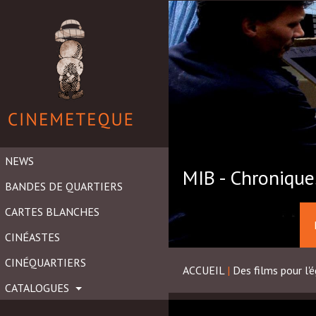
NEWS
MIB - Chroniqu
BANDES DE QUARTIERS
CARTES BLANCHES
CINÉASTES
CINÉQUARTIERS
ACCUEIL
|
Des films pour l'é
CATALOGUES