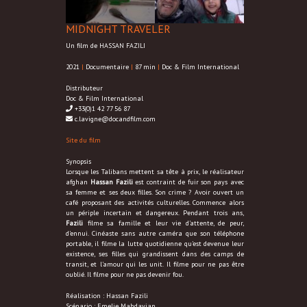
MIDNIGHT TRAVELER
Un film de HASSAN FAZILI
2021
|
Documentaire
|
87 min
|
Doc & Film International
Distributeur
Doc & Film International
+33(0)1 42 77 56 87
c.lavigne@docandfilm.com
Site du film
Synopsis
Lorsque les Talibans mettent sa tête à prix, le réalisateur
afghan
Hassan Fazili
est contraint de fuir son pays avec
sa femme et ses deux filles. Son crime ? Avoir ouvert un
café proposant des activités culturelles. Commence alors
un périple incertain et dangereux. Pendant trois ans,
Fazili
filme sa famille et leur vie d’attente, de peur,
d’ennui. Cinéaste sans autre caméra que son téléphone
portable, il filme la lutte quotidienne qu’est devenue leur
existence, ses filles qui grandissent dans des camps de
transit, et l’amour qui les unit. Il filme pour ne pas être
oublié. Il filme pour ne pas devenir fou.
Réalisation : Hassan Fazili
Scénario : Emelie Mahdavian