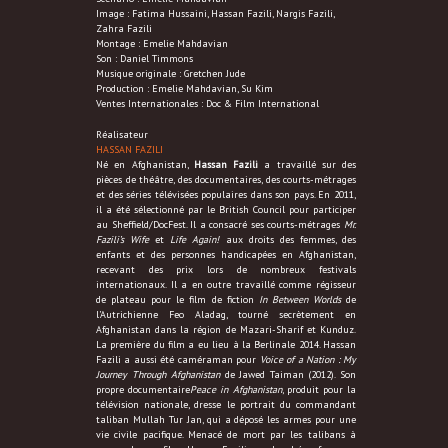
Image : Fatima Hussaini, Hassan Fazili, Nargis Fazili,
Zahra Fazili
Montage : Emelie Mahdavian
Son : Daniel Timmons
Musique originale : Gretchen Jude
Production : Emelie Mahdavian, Su Kim
Ventes Internationales : Doc & Film International
Réalisateur
HASSAN FAZILI
Né en Afghanistan,
Hassan Fazili
a travaillé sur des
pièces de théâtre, des documentaires, des courts-métrages
et des séries télévisées populaires dans son pays. En 2011,
il a été sélectionné par le British Council pour participer
au Sheffield/DocFest. Il a consacré ses courts-métrages
Mr.
Fazili’s Wife
et
Life Again!
aux droits des femmes, des
enfants et des personnes handicapées en Afghanistan,
recevant des prix lors de nombreux festivals
internationaux. Il a en outre travaillé comme régisseur
de plateau pour le film de fiction
In Between Worlds
de
l’Autrichienne Feo Aladag, tourné secrètement en
Afghanistan dans la région de Mazari-Sharif et Kunduz.
La première du film a eu lieu à la Berlinale 2014. Hassan
Fazili a aussi été caméraman pour
Voice of a Nation : My
Journey Through Afghanistan
de Jawed Taiman (2012). Son
propre documentaire
Peace in Afghanistan
, produit pour la
télévision nationale, dresse le portrait du commandant
taliban Mullah Tur Jan, qui a déposé les armes pour une
vie civile pacifique. Menacé de mort par les talibans à