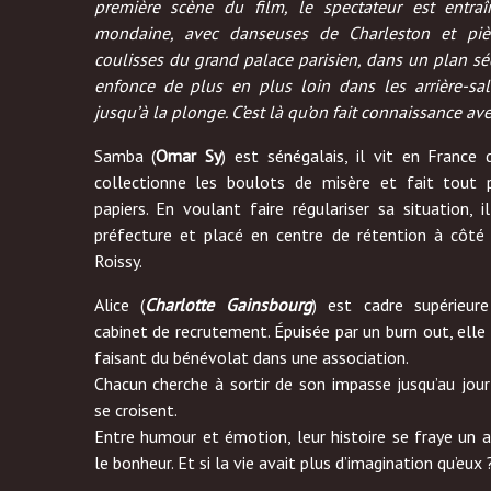
première scène du film, le spectateur est entra
mondaine, avec danseuses de Charleston et pi
coulisses du grand palace parisien, dans un plan s
enfonce de plus en plus loin dans les arrière-sal
jusqu’à la plonge. C’est là qu’on fait connaissance av
Samba (
Omar Sy
) est sénégalais, il vit en France 
collectionne les boulots de misère et fait tout 
papiers. En voulant faire régulariser sa situation, i
préfecture et placé en centre de rétention à côté 
Roissy.
Alice (
Charlotte Gainsbourg
) est cadre supérieur
cabinet de recrutement. Épuisée par un burn out, elle 
faisant du bénévolat dans une association.
Chacun cherche à sortir de son impasse jusqu’au jour
se croisent.
Entre humour et émotion, leur histoire se fraye un 
le bonheur. Et si la vie avait plus d’imagination qu’eux 