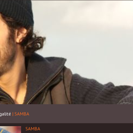
galité
|
SAMBA
SAMBA