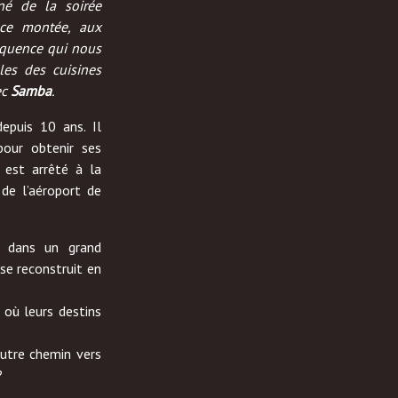
îné de la soirée
èce montée, aux
équence qui nous
les des cuisines
ec
Samba
.
depuis 10 ans. Il
pour obtenir ses
l est arrêté à la
de l’aéroport de
e dans un grand
se reconstruit en
 où leurs destins
autre chemin vers
?