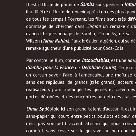
Il est difficile de parler de
Samba
sans penser à
Intou
il a dû être difficile de revenir après l’un des plus gra
de tous les temps ! Pourtant, les films sont très diffé
dommage de chercher dans
Samba
un remake d’
In
d’abord le personnage de Samba, Omar Sy, ne sait p
Wilson (
Tahar Rahim
), faux brésilien algérien, qui se 
remake aguicheur d’une publicité pour Coca-Cola.
Par contre, le film, comme
Intouchables
, est une ad
(
Samba pour la France
de
Delphine Coulin
). On y r
un certain savoir-faire à l’américaine, une maîtrise 
sens des répliques, de grands (très grands) acteurs
réalisateurs pour mélanger les genres et créer des
portes dérobées et des rencontres au-delà des classes
Omar Sy
déploie ici son grand talent d’acteur. Il est
sans-papier qui court entre petits boulots et peur de 
n’est pas son petit accent africain qui nous conva
corporel, sans cesse sur le qui-vive, un peu gauche