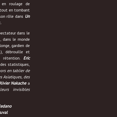
ne en roulage de
s tout en tombant
son rôle dans
Un
.
spectateur dans le
e, dans le monde
longe, gardien de
), débrouille et
e rétention.
Eric
des statistiques,
ors en tablier de
es Asiatiques, des
livier Nakache
a
leurs invisibles
leda
no
Duval