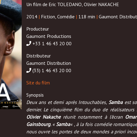
Un film de Eric TOLEDANO, Olivier NAKACHE
2014
|
Fiction, Comédie
|
118 min
|
Gaumont Distribut
Producteur
Gaumont Productions
+33 1 46 43 20 00
Distributeur
Gaumont Distribution
(33) 1 46 43 20 00
Site du film
Synopsis
Deux ans et demi après Intouchables,
Samba
est so
dernier. Le cinquième film du duo de réalisateurs
Olivier Nakache
réunit notamment à l’écran
Omar
Gainsbourg
. «
Samba
« , à la fois comédie romantique
nous ouvre les portes de deux mondes a priori inco