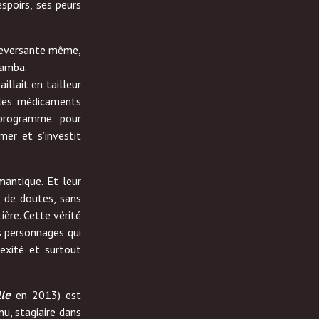
spoirs, ses peurs
eversante même,
Samba.
illait en tailleur
e les médicaments
 programme pour
er et s’investit
mantique. Et leur
, de doutes, sans
ière. Cette vérité
s personnages qui
exité et surtout
lle
en 2013) est
u, stagiaire dans