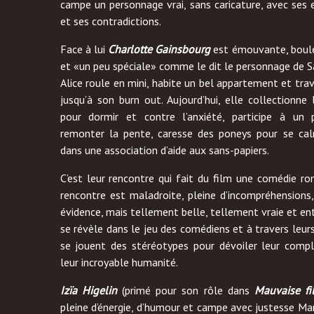
campe un personnage vrai, sans caricature, avec ses e
et ses contradictions.
Face à lui
Charlotte Gainsbourg
est émouvante, boul
et «un peu spéciale» comme le dit le personnage de 
Alice roule en mini, habite un bel appartement et trava
jusqu’à son burn out. Aujourd’hui, elle collectionn
pour dormir et contre l’anxiété, participe à un
remonter la pente, caresse des poneys pour se calm
dans une association d’aide aux sans-papiers.
C’est leur rencontre qui fait du film une comédie ro
rencontre est maladroite, pleine d’incompréhensions
évidence, mais tellement belle, tellement vraie et ent
se révèle dans le jeu des comédiens et à travers leur
se jouent des stéréotypes pour dévoiler leur compl
leur incroyable humanité.
Izïa Higelin
(primé pour son rôle dans
Mauvaise fi
pleine d’énergie, d’humour et campe avec justesse Man