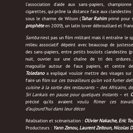
l’association d’aide aux sans-papiers, champion
cigarettes, qui prône la distance face aux clandestin
sous le charme de Wilson (
Tahar Rahim
primé pour 
prophète
en 2009), un latin lover débrouillard et franc
Samba
n’est pas un film militant mais il entraîne le 
milieu associatif dépeint avec beaucoup de justess
des sans-papiers, entre petits boulots clandestins (p
nuit, ouvrier sur une chaîne de tri des ordures…
magouille autour de faux papiers, et centre d
Toledano
a expliqué vouloir mettre des visages sur 
faire un film sur
ces travailleurs qu’on voit fumer deh
cuisine à la sortie des restaurants – des Africains, d
Sri Lankais en pause pour quelques instants –
et
O
précisé qu’ils avaient
voulu filmer ces travail
d’aujourd’hui dans leur décor
.
Réalisation et scénarisation :
Olivier Nakache, Eric To
Producteurs :
Yann Zenou, Laurent Zeitoun, Nicolas 