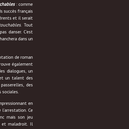
chables
: comme
nds succès français
rents et il serait
touchables
. Tout
as danser. C’est
déhanchera dans un
aptation de roman
etrouve également
des dialogues, un
 et un talent des
 passerelles, des
 sociales.
 impressionnant en
l’arrestation. Ce
inc mais son jeu
 et maladroit. Il