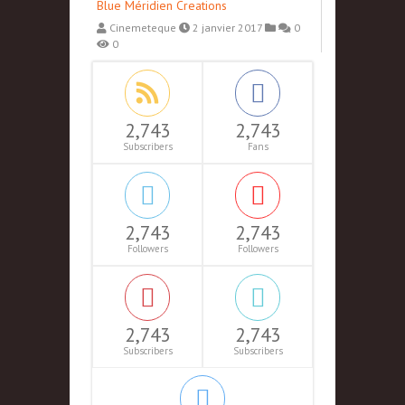
Blue Méridien Creations
Cinemeteque
2 janvier 2017
0
0
2,743
2,743
Subscribers
Fans
2,743
2,743
Followers
Followers
2,743
2,743
Subscribers
Subscribers