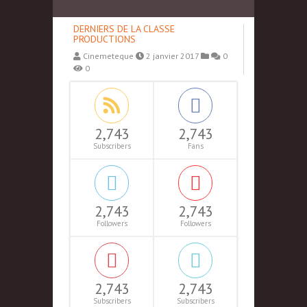
DERNIERS DE LA CLASSE
PRODUCTIONS
Cinemeteque
2 janvier 2017
0
0
2,743
2,743
Subscribers
Fans
2,743
2,743
Followers
Followers
2,743
2,743
Subscribers
Subscribers