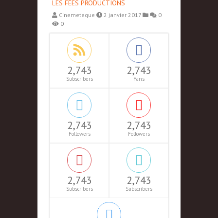
LES FÉES PRODUCTIONS
Cinemeteque
2 janvier 2017
0
0
2,743
2,743
Subscribers
Fans
2,743
2,743
Followers
Followers
2,743
2,743
Subscribers
Subscribers