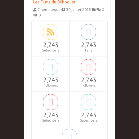
Les Films du Bilboquet
Cinemeteque
30 juillet 2023
0
0
2,743
2,743
Subscribers
Fans
2,743
2,743
Followers
Followers
2,743
2,743
Subscribers
Subscribers