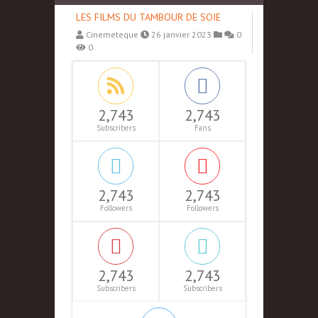
LES FILMS DU TAMBOUR DE SOIE
Cinemeteque
26 janvier 2023
0
0
2,743
2,743
Subscribers
Fans
2,743
2,743
Followers
Followers
2,743
2,743
Subscribers
Subscribers