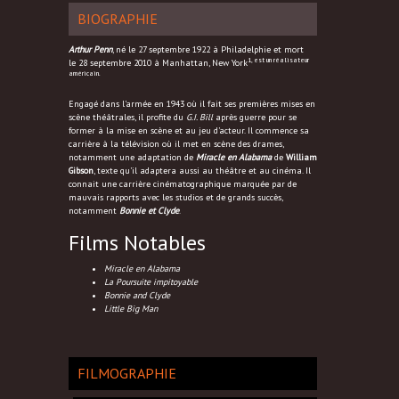
BIOGRAPHIE
Arthur Penn
, né le
27 septembre 1922
à
Philadelphie
et mort
1, est un réalisateur
le
28 septembre 2010
à
Manhattan,
New York
américain.
Engagé dans l’armée en 1943 où il fait ses premières mises en
scène théâtrales, il profite du
G.I. Bill
après guerre pour se
former à la mise en scène et au jeu d’acteur. Il commence sa
carrière à la télévision où il met en scène des drames,
notamment une adaptation de
Miracle en Alabama
de
William
Gibson
, texte qu’il adaptera aussi au théâtre et au cinéma. Il
connait une carrière cinématographique marquée par de
mauvais rapports avec les studios et de grands succès,
notamment
Bonnie et Clyde
.
Films Notables
Miracle en Alabama
La Poursuite impitoyable
Bonnie and Clyde
Little Big Man
FILMOGRAPHIE