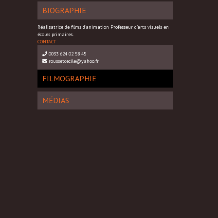
BIOGRAPHIE
Réalisatrice de films d'animation Professeur d'arts visuels en
écoles primaires.
CONTACT
0033 624 02 58 45
roussetcecile@yahoo.fr
FILMOGRAPHIE
MÉDIAS