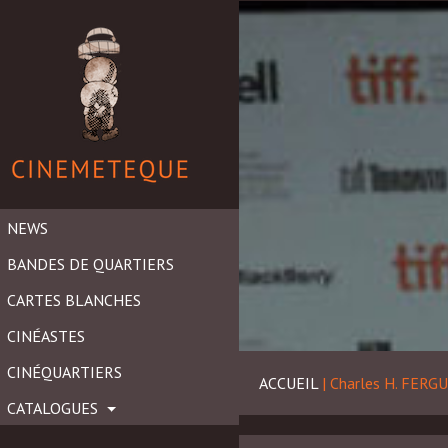
NEWS
BANDES DE QUARTIERS
CARTES BLANCHES
CINÉASTES
CINÉQUARTIERS
ACCUEIL
|
Charles H. FERG
CATALOGUES