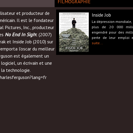
FILMOGRAPHIE
lisateur et producteur de
Inside Job
méricain. Il est le fondateur
La dépression mondiale, 
l Pictures, Inc., producteur
plus de 20 000 milli
engendré pour des mill
res
No End In Sigh
t (2007)
perte de leur emploi 
rak et Inside Job (2010) sur
suite...
 remporta l’oscar du meilleur
rguson est également un
ogiciel, un écrivain et une
 la technologie.
charlesferguson?lang=fr