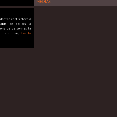
MÉDIAS
dont le coût s'élève à
ards de dollars, a
ions de personnes la
et leur mais,
Lire la