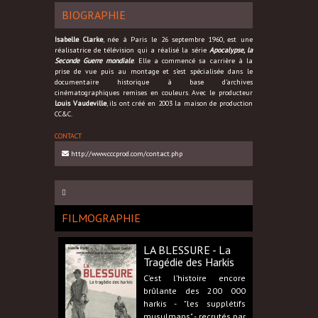
BIOGRAPHIE
Isabelle Clarke
, née à Paris le 26 septembre 1960, est une
réalisatrice de télévision qui a réalisé la série
Apocalypse, la
Seconde Guerre mondiale
. Elle a commencé sa carrière à la
prise de vue puis au montage et s’est spécialisée dans le
documentaire historique à base d’archives
cinématographiques remises en couleurs. Avec le producteur
Louis Vaudeville
, ils ont créé en 2003 la maison de production
CC&C.
CONTACT
http://www.cccprod.com/contact.php
FILMOGRAPHIE
LA BLESSURE - La
Tragédie des Harkis
C’est l’histoire encore
brûlante des 200 000
harkis - "les supplétifs
musulmans" - recrutés par