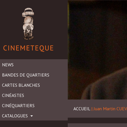
NEWS
BANDES DE QUARTIERS
CARTES BLANCHES
CINÉASTES
CINÉQUARTIERS
ACCUEIL
|
Juan Martin CUE
CATALOGUES