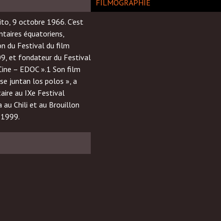
FILMOGRAPHIE
ito, 9 octobre 1966. C’est
ntaires équatoriens,
n du Festival du film
9, et fondateur du Festival
Cine – EDOC ».1 Son film
se juntan los polos », a
ire au IXe Festival
a au Chili et au Brouillon
n 1999.