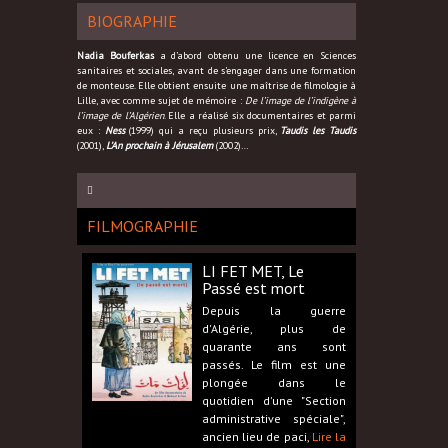
BIOGRAPHIE
Nadia Bouferkas
a d’abord obtenu une licence en Sciences
sanitaires et sociales, avant de s’engager dans une formation
de monteuse. Elle obtient ensuite une maîtrise de filmologie à
Lille, avec comme sujet de mémoire :
De l’image de l’indigène à
l’image de l’Algérien
. Elle a réalisé six documentaires et parmi
eux :
Ness
(1999) qui a reçu plusieurs prix,
Taudis les Taudis
(2001),
L’An prochain à Jérusalem
(2002)…
FILMOGRAPHIE
LI FET MET, Le
Passé est mort
Depuis la guerre
d'Algérie, plus de
quarante ans sont
passés. Le film est une
plongée dans le
quotidien d'une "Section
administrative spéciale",
ancien lieu de paci,
Lire la