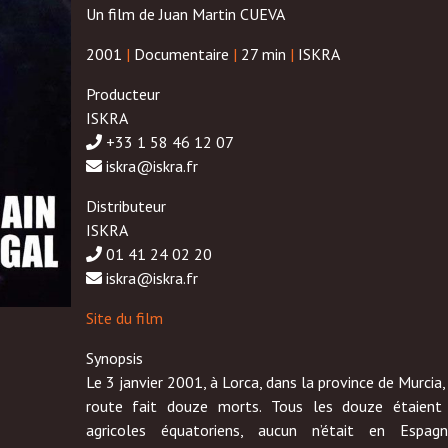
Un film de Juan Martin CUEVA
2001
|
Documentaire
|
27 min
|
ISKRA
Producteur
ISKRA
+33 1 58 46 12 07
iskra@iskra.fr
Distributeur
ISKRA
01 41 24 02 20
iskra@iskra.fr
Site du film
Synopsis
Le 3 janvier 2001, à Lorca, dans la province de Murcia,
route fait douze morts. Tous les douze étaient 
agricoles équatoriens, aucun n’était en Espag