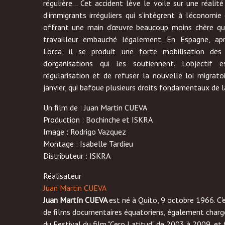
régulière… Cet accident lève le voile sur une réalité 
d’immigrants irréguliers qui s’intègrent à l’économie
offrant une main d’œuvre beaucoup moins chère qu
travailleur embauché légalement. En Espagne, apr
Lorca, il se produit une forte mobilisation des
d’organisations qui les soutiennent. L’objectif e
régularisation et de refuser la nouvelle loi migrat
janvier, qui bafoue plusieurs droits fondamentaux de l
Un film de : Juan Martin CUEVA
Production : Bochinche et ISKRA
Image : Rodrigo Vazquez
Montage : Isabelle Tardieu
Distributeur : ISKRA
Réalisateur
Juan Martin CUEVA
Juan Martín CUEVA
est né à Quito, 9 octobre 1966. C'e
de films documentaires équatoriens, également chargé
du Festival du film "Cero Latitud" de 2003 à 2009, et