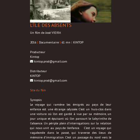
L'ÎLE DES ABSENTS
Un film de José VIEIRA
2016
|
Documentaire
|
61 mn
|
KINTOP
Producteur
Kintop
kintop.prod@gmail.com
Distributeur
KINTOP
kintop.prod@gmail.com
Site du film
Synopsis
Le voyage qui ramène les émigrés au pays de leur
enfance est une étrange odyssée. C’est un huis-clos dans
une voiture où l’on est gardé à vue par sa mémoire, un
jour unique et épuisant où l’on parcourt le labyrinthe de
l’absence. Un périple plein d’interrogations sur la relation
qui nous unit au pays de l’enfance. C’est un voyage qui
vagabonde dans le passé, qui traverse des lieux de
mémoire d’immigration. C’est un passage du nord vers le