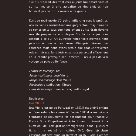
sud qui franchit des frontières aujourd’hui désactivées et
qui se heurte à une actualité où des émigrés n’en
finissent pas de fuir la misère et la guerre.
Dans ce road-movie d’à peine mille cinq cent kilomètres,
nos souvenirs ressuscitent une géographie imaginaire de
ce temps où le pays que nous avions quitté était devenu
une île peuplée de nos utopies. Sur la route qui nous
conduit à ce qui fut autrefois notre terre promise, nous
passons en revue nos rêves d’émigrés dévorés par
l’absence. Mais nous avons besoin que chaque traversée
soit un mirage. Sans désir et sans ce perpétuel effacement
de la réalité provoqué par l’absence, il n’y a pas de vrai
voyage au pays de l’enfance.
Format de tournage
: DV
Auteur-réalisateur
: José Vieira
Image-son-montage :
José Vieira
Production
-distribution : Kintop
Lieux de tournage
: France-Espagne-Portugal
Réalisateur
José VIEIRA
José Vieira est né au Portugal en 1957. Il est arrivé enfant
en France dans les années 60. Depuis 1985 il a réalisé une
trentaine de documentaires notamment pour France 2,
France 3, la Cinquième et Arte. Il s'est intéressé à la
question de l'émigration/immigration dans plusieurs
films. Il a réalisé un coffret DVD,
Gens du Salto
,
rassemblant sept films, un livret et un DVD-Rom avec des