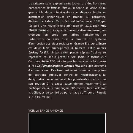
travailleurs sans papiers après l'ouverture des frontières
européennes.
Le Vent se lève
, où il donne sa vision de la
guerre irlandaise d'indépendance et dénonce les forces
d'occupation britanniques en Irlande, lui permettra
d'obtenir la Palme d'Or du Festival de Cannes en 1986, qui
lui sera une nouvelle fois attribuée en 2016, pour
Moi,
Daniel Blake
, qui évoque le parcours d'un menuisier au
chômage en proie aux affres kafkaïennes de
l'administration ainsi qu'à la cruauté du système
d'attribution des aides sociales en Grande-Bretagne. Entre
ces deux films multi-primés, il laissera entre autres
Looking for Eric
, l'histoire d'un postier dépressif qui va se
reprendre en main grâce à son idole, le footballeur
Cantona,
Route Irish
qui dénonce les ravages de la guerre
d'Irak,
La Part des anges
et
Jimmy's Hall
, ainsi que des films
documentaires... Ken Loach est aussi connu pour ses prises
de positions publiques contre le néolibéralisme, la
dérégulation économique et les privatisations, ainsi que
son soutien à la cause palestinienne, notamment sa
participation à la campagne BDS contre l'état colonial
israélien, et au comité de parrainage du Tribunal Russell
sur la Palestine.
VOIR LA BANDE ANNONCE