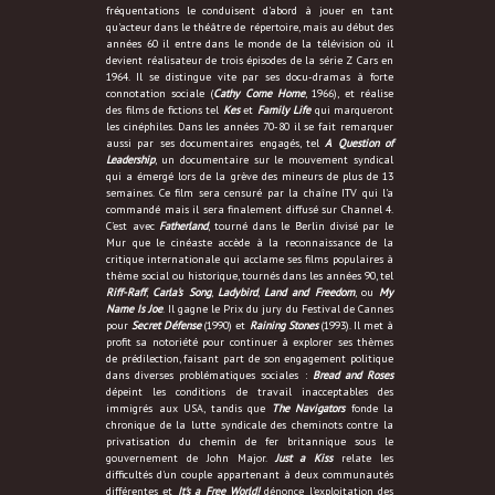
fréquentations le conduisent d'abord à jouer en tant
qu'acteur dans le théâtre de répertoire, mais au début des
années 60 il entre dans le monde de la télévision où il
devient réalisateur de trois épisodes de la série Z Cars en
1964. Il se distingue vite par ses docu-dramas à forte
connotation sociale (
Cathy Come Home
, 1966), et réalise
des films de fictions tel
Kes
et
Family Life
qui marqueront
les cinéphiles. Dans les années 70-80 il se fait remarquer
aussi par ses documentaires engagés, tel
A Question of
Leadership
, un documentaire sur le mouvement syndical
qui a émergé lors de la grève des mineurs de plus de 13
semaines. Ce film sera censuré par la chaîne ITV qui l'a
commandé mais il sera finalement diffusé sur Channel 4.
C'est avec
Fatherland
, tourné dans le Berlin divisé par le
Mur que le cinéaste accède à la reconnaissance de la
critique internationale qui acclame ses films populaires à
thème social ou historique, tournés dans les années 90, tel
Riff-Raff
,
Carla's Song
,
Ladybird
,
Land and Freedom
, ou
My
Name Is Joe
. Il gagne le Prix du jury du Festival de Cannes
pour
Secret Défense
(1990) et
Raining Stones
(1993). Il met à
profit sa notoriété pour continuer à explorer ses thèmes
de prédilection, faisant part de son engagement politique
dans diverses problématiques sociales :
Bread and Roses
dépeint les conditions de travail inacceptables des
immigrés aux USA, tandis que
The Navigators
fonde la
chronique de la lutte syndicale des cheminots contre la
privatisation du chemin de fer britannique sous le
gouvernement de John Major.
Just a Kiss
relate les
difficultés d'un couple appartenant à deux communautés
différentes et
It's a Free World!
dénonce l'exploitation des