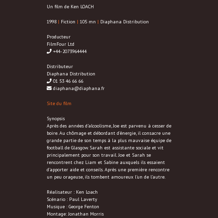
Un film de Ken LOACH
1998
|
Fiction
|
105 mn
|
Diaphana Distribution
Producteur
FilmFour Ltd
+44-2073964444
Distributeur
Diaphana Distribution
01 53 46 66 66
diaphana@diaphana.fr
Site du film
Synopsis
Après des années d’alcoolisme, Joe est parvenu à cesser de
boire. Au chômage et débordant d’énergie, il consacre une
grande partie de son temps à la plus mauvaise équipe de
football de Glasgow. Sarah est assistante sociale et vit
principalement pour son travail. Joe et Sarah se
rencontrent chez Liam et Sabine auxquels ils essaient
d’apporter aide et conseils. Après une première rencontre
un peu orageuse, ils tombent amoureux l’un de l’autre.
Réalisateur : Ken Loach
Scénario : Paul Laverty
Musique : George Fenton
Montage: Jonathan Morris