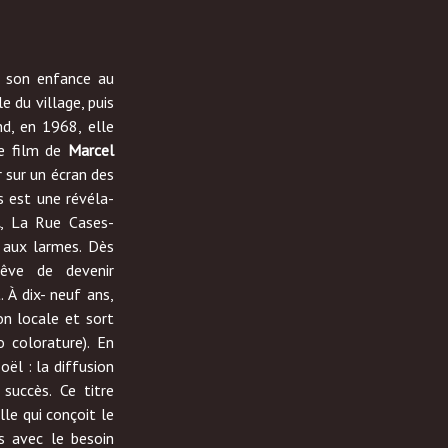
 son enfance au
le du village, puis
nd, en 1968, elle
Le film de
Marcel
 sur un écran des
est une révéla-
l
, La Rue Cases-
 aux larmes. Dès
rêve de devenir
 À dix- neuf ans,
ion locale et sort
 colorature). En
Joël : la diffusion
succès. Ce titre
le qui conçoit le
s avec le besoin