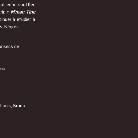
ut enfin souffler.
rir. «
M’man Tine
inuer à étudier à
es-Nègres.
onseils de
smu
 Louis, Bruno