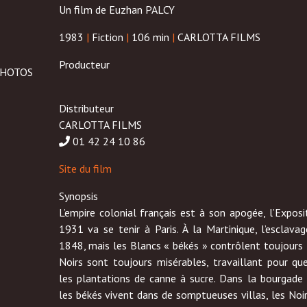
Un film de Euzhan PALCY
1983
|
Fiction
|
106 min
|
CARLOTTA FILMS
Producteur
HOTOS
Distributeur
CARLOTTA FILMS
01 42 24 10 86
Site du film
Synopsis
L’empire colonial français est à son apogée, l’Exposi
1931 va se tenir à Paris. À la Martinique, l’esclava
1848, mais les Blancs « békés » contrôlent toujours 
Noirs sont toujours misérables, travaillant pour q
les plantations de canne à sucre. Dans la bourgade 
les békés vivent dans de somptueuses villas, les Noi