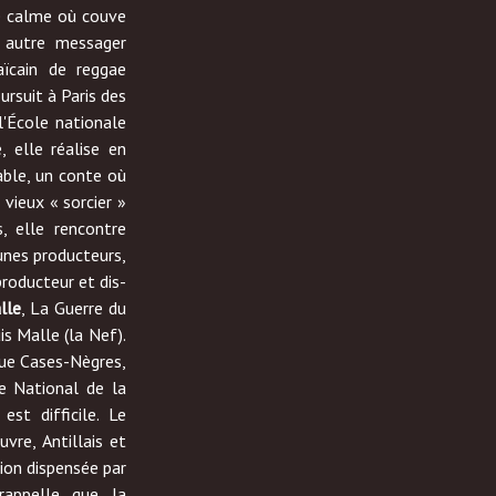
é calme où couve
n autre messager
ïcain de reggae
ursuit à Paris des
 l'École nationale
, elle réalise en
ble, un conte où
vieux « sorcier »
, elle rencontre
eunes producteurs,
roducteur et dis-
lle
, La Guerre du
uis Malle (la Nef).
Rue Cases-Nègres,
re National de la
est difficile. Le
uvre, Antillais et
ation dispensée par
l rappelle que la