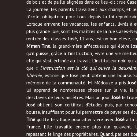
de bois et de paille alignées dans ce lieu-dit : rue Cas
La journée, les parents travaillent aux champs, et l
l’école, obligatoire pour tous depuis la loi républicai
Lorsque arrivent les vacances, les enfants, livrés à
plus grande joie, sont les maîtres de la rue Cases-Nèg
rentrée des classes.
José
, 11 ans, est un bon élève, cu
M’man Tine
, la grand-mère affectueuse qui élève
Jo
qu’il puisse, grâce à l’instruction, vivre une vie meille
elle qui s’est échinée au travail. L’instituteur noir, qui
que «
l’instruction est la clé qui ouvre la deuxiè
liberté
», estime que José peut obtenir une bourse. S
mémoire de la communauté, M. Médouze a pris
José
lui apprend de nombreuses choses sur la vie, la 
d’esclaves de leurs ancêtres. Mais un jour,
José
le trou
José
obtient son certificat d’études puis, par conc
bourse, insuffisant pour lui permettre de payer ses ét
Tine
quitte le village pour aller vivre avec
José
à la c
France. Elle travaille encore plus dur qu’avant, l
repassant le linge des propriétaires. Quand, par ses bo