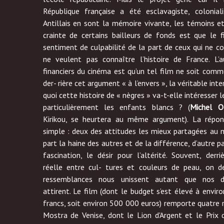
République française a été esclavagiste, colonia
Antillais en sont la mémoire vivante, les témoins et
crainte de certains bailleurs de fonds est que le 
sentiment de culpabilité de la part de ceux qui ne c
ne veulent pas connaître l’histoire de France. L’
financiers du cinéma est qu’un tel film ne soit comm
der- rière cet argument « à l’envers », la véritable int
quoi cette histoire de « nègres » va-t-elle intéresser 
particulièrement les enfants blancs ? (
Michel O
Kirikou, se heurtera au même argument). La répo
simple : deux des attitudes les mieux partagées au
part la haine des autres et de la différence, d’autre par
fascination, le désir pour l’altérité. Souvent, derrie
réelle entre cul- tures et couleurs de peau, on d
ressemblances nous unissent autant que nos di
attirent. Le film (dont le budget s’est élevé à envir
francs, soit environ 500 000 euros) remporte quatre r
Mostra de Venise, dont le Lion d'Argent et le Prix d'