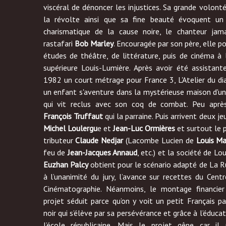
viscéral de dénoncer les injustices. Sa grande volont
la révolte ainsi que sa fine beauté évoquent u
charismatique de la cause noire, le chanteur jama
rastafari
Bob Marley
. Encouragée par son père, elle po
études de théâtre, de littérature, puis de cinéma à
supérieure Louis-Lumière. Après avoir été assistante
1982 un court métrage pour France 3, L'Atelier du dia
un enfant s'aventure dans la mystérieuse maison d'un 
qui vit reclus avec son coq de combat. Peu après
François Truffaut
qui la parraine. Puis arrivent deux j
Michel Loulergu
e et
Jean-Luc Ormières
et surtout le p
tributeur
Claude Nedjar
(Lacombe Lucien de
Louis Ma
feu de
Jean-Jacques Annaud
, etc.) et la société de Lo
Euzhan Palcy
obtient pour le scénario adapté de La 
à l’unanimité du jury, l’avance sur recettes du Cent
Cinématographie. Néanmoins, le montage financier 
projet séduit parce qu’on y voit un petit Français pa
noir qui s’élève par sa persévérance et grâce à l’éduc
l’école républicaine. Mais le projet gêne car i