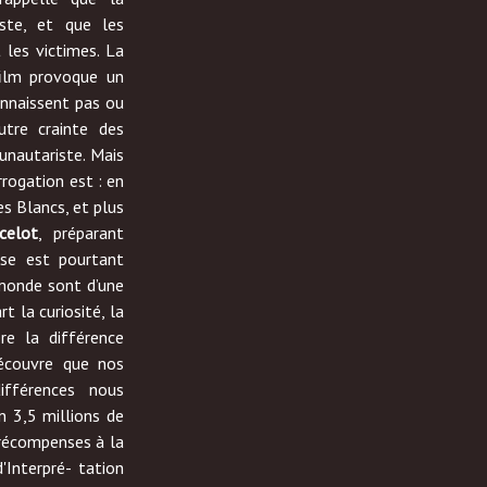
liste, et que les
 les victimes. La
film provoque un
onnaissent pas ou
autre crainte des
unautariste. Mais
errogation est : en
les Blancs, et plus
celot
, préparant
nse est pourtant
 monde sont d’une
t la curiosité, la
̀re la différence
écouvre que nos
fférences nous
on 3,5 millions de
écompenses à la
Interpré- tation