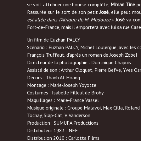
se voit attribuer une bourse complète,
M’man Tine
pe
Rassurée sur le sort de son petit
José
, elle peut mou
est allée dans l’Afrique de M. Médouze.
»
José
va cont
Fort-de-France, mais il emportera avec lui sa rue Cas
Un film de Euzhan PALCY
Scénario : Euzhan PALCY, Michel Loulergue, avec les c
François Truffaut, d’après un roman de Joseph Zobel
Directeur de la photographie : Dominique Chapuis
Assisté de son : Arthur Cloquet, Pierre Befve, Yves O
Décors : Thanh At Hoang
Montage : Marie-Joseph Yoyotte
Costumes : Isabelle Filleul de Brohy
Maquillages : Marie-France Vassel
Musique originale : Groupe Malavoi, Max Cilla, Roland
Tocnay, Slap-Cat, V. Vanderson
Production : SUMUFA Productions
Distributeur 1983 : NEF
Distribution 2010 : Carlotta Films