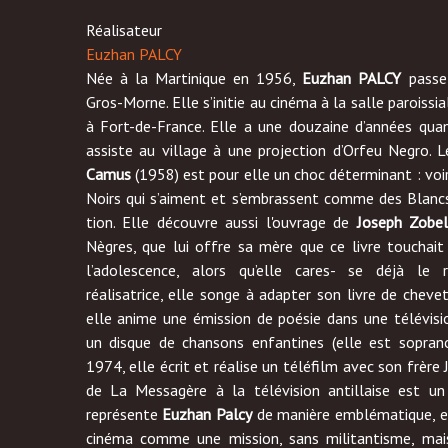
Réalisateur
Euzhan PALCY
Née à la Martinique en 1956,
Euzhan PALCY
passe
Gros-Morne. Elle s’initie au cinéma à la salle paroissia
à Fort-de-France. Elle a une douzaine d’années qua
assiste au village à une projection d’Orfeu Negro. 
Camus
(1958) est pour elle un choc déterminant : voir
Noirs qui s’aiment et s’embrassent comme des Blancs 
tion. Elle découvre aussi l'ouvrage de
Joseph Zobe
Nègres, que lui offre sa mère que ce livre touchait
l’adolescence, alors qu’elle cares- se déjà le 
réalisatrice, elle songe à adapter son livre de chevet.
elle anime une émission de poésie dans une télévis
un disque de chansons enfantines (elle est soprano
1974, elle écrit et réalise un téléfilm avec son frère 
de La Messagère à la télévision antillaise est un 
représente
Euzhan Palcy
de manière emblématique, el
cinéma comme une mission, sans militantisme, mai