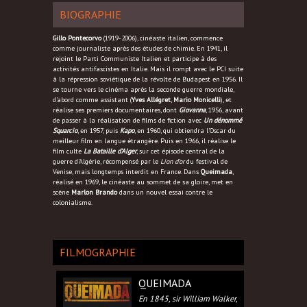
BIOGRAPHIE
Gillo Pontecorvo
(1919-2006), cinéaste italien, commence
comme journaliste après des études de chimie. En 1941, il
rejoint le Parti Communiste Italien et participe à des
activités antifascistes en Italie. Mais il rompt avec le PCI suite
à la répression soviétique de la révolte de Budapest en 1956. Il
se tourne vers le cinéma après la seconde guerre mondiale,
d’abord comme assistant (
Yves Allégret
,
Mario Monicelli
), et
réalise ses premiers documentaires, dont
Giovanna
, 1956, avant
de passer à la réalisation de films de fiction avec
Un dénommé
Squarcio
, en 1957, puis
Kapo
, en 1960, qui obtiendra l’Oscar du
meilleur film en langue étrangère. Puis en 1966, il réalise le
film culte
La Bataille d’Alger
, sur cet épisode central de la
guerre d’Algérie, récompensé par le
Lion d’or
du festival de
Venise, mais longtemps interdit en France. Dans
Queimada
,
réalisé en 1969, le cinéaste au sommet de sa gloire, met en
scène
Marlon Brando
dans un nouvel essai contre le
colonialisme.
FILMOGRAPHIE
QUEIMADA
En 1845, sir William Walker,