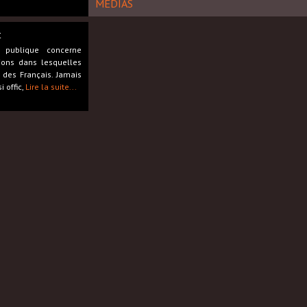
MÉDIAS
t
 publique concerne
tions dans lesquelles
 des Français. Jamais
 offic,
Lire la suite...