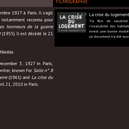
FILMOGRAPHIE
mbre 1927 à Paris. Il s’agit
La crise du logemen
ain notamment reconnu pour
"Ce film de salubrité
es honneurs de la guerre
l'insalubrité des habita
vivent une bonne moitié
t
(1955). Il est décédé le 21
un document n'a été aussi
u Niedda
cember 3, 1927 in Paris,
writer, known for
Salle n° 8
uerre
(1961) and
La crise du
il 21, 2010 in Paris.