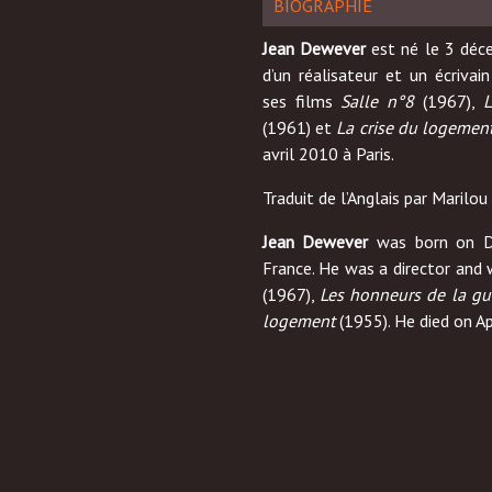
BIOGRAPHIE
Jean Dewever
est né le 3 déce
d’un réalisateur et un écriv
ses films
Salle n°8
(1967),
L
(1961) et
La crise du logemen
avril 2010 à Paris.
Traduit de l’Anglais par Marilo
Jean Dewever
was born on De
France. He was a director and 
(1967),
Les honneurs de la g
logement
(1955). He died on Apr