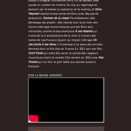
choisit d’intégrer l’université Paris VIII et obtient avec
succès un master en cinéma. Du clip au reportage en
passant par le teaser, la captation et le making of,
Keira
Maameri
réalise toutes sortes de films avec l’équipe de
production
Derniers de la classe
. Parallèlement, elle
développe ses projets : elle réalise tout aussi bien des
courts-métrages humoristiques que des films plus
intimistes, comme le documentaire
À nos Absents
qui
traite de la transcendance de la mort à travers des
textes de rap français. Quant au moyen métrage
On
s’accroche à nos rêves
, il s’intéresse à la place des artistes
femmes dans le Hip Hop en France. En 2011 sort son film
Don’t Panik
qui cette fois saisit la parole des rappeurs
musulmans dans le monde. Elle revient en 2016 avec
Nos
Plumes
qui lui fait la part belle aux jeunes auteurs
français.
VOIR LA BANDE ANNONCE