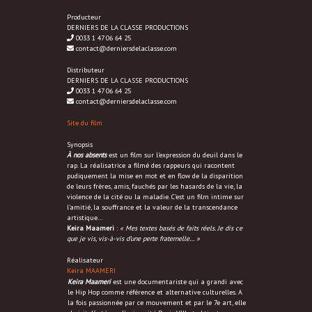
Producteur
DERNIERS DE LA CLASSE PRODUCTIONS
0033 1 47 06 64 25
contact@derniersdelaclasse.com
Distributeur
DERNIERS DE LA CLASSE PRODUCTIONS
0033 1 47 06 64 25
contact@derniersdelaclasse.com
Site du film
Synopsis
À nos absents
est un film sur l’expression du deuil dans le
rap. La réalisatrice a filmé des rappeurs qui racontent
pudiquement la mise en mot et en flow de la disparition
de leurs frères, amis, fauchés par les hasards de la vie, la
violence de la cité ou la maladie. C’est un film intime sur
l’amitié, la souffrance et la valeur de la transcendance
artistique…
Keira Maameri
:
« Mes textes basés de faits réels. Je dis ce
que je vis, vis-à-vis d’une perte fraternelle… »
Réalisateur
Keira MAAMERI
Keira Maameri
est une documentariste qui a grandi avec
le Hip Hop comme référence et alternative culturelles. A
la fois passionnée par ce mouvement et par le 7e art, elle