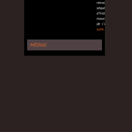
retrace des
séquences
d'histoire des
mouvements issus
de l'imm,
Lire la
suite...
MÉDIAS