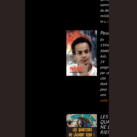
sommes à l’aube
du deuxième
millénaire. Dans
le c,
Lire la suite...
Pour Titus
En septembre
1994 à Trappes,
Abdelmohcen
Asli, alias Titus,
24 ans, est
poignardé au cœur
par un jeune de sa
cité alors qu'il
était intervenu
pour empêcher
une ba,
Lire la
suite...
LES
QUARTIERS
NE LÂCHENT
RIEN !