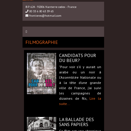
B.P. 624 - 92006 Nanterre cedex - France
00 33 6 80 63 39 65
frontieres@hotmail.com
FILMOGRAPHIE
CANDIDATS POUR
DU BEUR?
"Pour voir s’il y aurait un
arabe ou un noir à
l’Assemblée Nationale ou
à la tête d’une grande
ville de France, j’ai suivi
les campagnes de
dizaines de fils,
Lire la
suite...
LA BALLADE DES
SANS PAPIERS
Ce film est une chronique