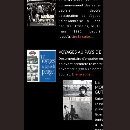
du mouvement des sans-
papiers depuis
l'occupation de l'église
Saint-Ambroise à Paris
par 300 Africains, le 18
mars 1996, jusqu'à
jusqu’à,
Lire la suite...
VOYAGES AU PAYS DE LA PEUGE
Documentaire d'enquête ouvrière diffusé
en avant-première le mercredi 21
novembre 1990 au cinéma Prado à
Sochau,
Lire la suite...
LE
MOUVEMENT
GUTENBERG
Suite à
l’assassinat du
jeune Abdennbi
Guemiah par un
tonton-flingueur
à la cité de
transit