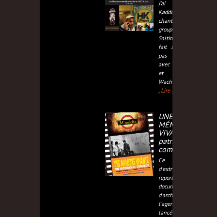
J'ai accompagné
Kaddour Hadadi,
chanteur du
groupe HK & Les
Saltimbanks, qui a
fait ses premiers
pas à Roubaix,
avec Saïd Zarouri
et Sébastien
Wacheux, dans un
,
Lire la suite...
UNE
MÉMOIRE
VIVANTE, un
patrimoine
commun
Ce montage
d'extraits de
reportages,
documentaires et
d'archives de
l'agence IM'Média,
lancée en 1983,