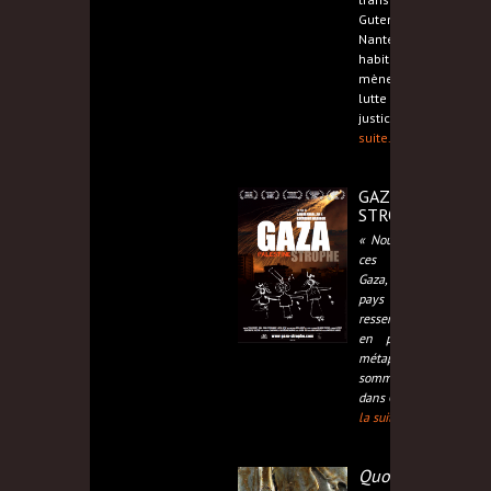
Gutenberg de
Nanterre, les
habitants
mènent une
lutte pour que
justice,
Lire la
suite...
GAZA-
STROPHE
« Nous rapportons
ces images de
Gaza, Palestine, ce
pays qui
ressemble de plus
en plus à une
métaphore. Nous
sommes rentrés
dans Gaza au ,
Lire
la suite...
Quo Vadis?