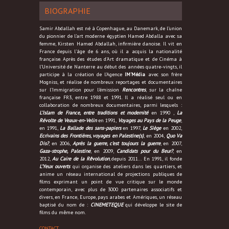
BIOGRAPHIE
Samir Abdallah est né à Copenhague, au Danemark, de l’union
du pionnier de l’art moderne égyptien Hamed Abdalla avec sa
femme, Kirsten Hamed Abdallah, infirmière danoise. Il vit en
France depuis l’âge de 6 ans, où il a acquis la nationalité
française. Après des études d’Art dramatique et de Cinéma à
l’Université de Nanterre au début des années quatre-vingts, il
participe à la création de l’Agence
IM’Média
avec son frère
Mogniss, et réalise de nombreux reportages et documentaires
sur l’Immigration pour l’émission
Rencontres
, sur la chaîne
française FR3, entre 1988 et 1991. Il a réalisé seul ou en
collaboration de nombreux documentaires, parmi lesquels :
L’Islam de France, entre traditions et modernité
en 1990 ,
La
Révolte de Veaux-en-Velin
en 1991,
Voyages au Pays de la Peuge
,
en 1991,
La Ballade des sans-papiers
en 1997,
Le Siège
en 2002,
Ecrivains des Frontières, voyages en Palestine(s)
, en 2004,
Quo Va
Dis?
, en 2006,
Après la guerre, c’est toujours la guerre
, en 2007,
Gaza-strophe, Palestine
, en 2009,
Candidats pour du Beur?
, en
2012,
Au Caire de la Rêvolution
, depuis 2011… En 1991, il fonde
L’Yeux ouverts
qui organise des ateliers dans les quartiers, et
anime un réseau international de projections publiques de
films exprimant un point de vue critique sur le monde
contemporain, avec plus de 3000 partenaires associatifs et
divers, en France, Europe, pays arabes et Amériques, un réseau
baptisé du nom de :
CINEMETEQUE
qui développe le site de
films du même nom.
CONTACT