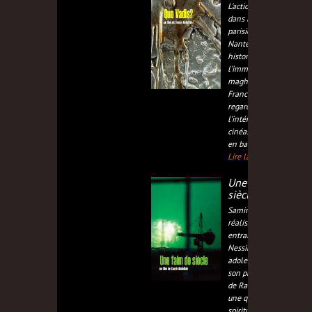
L’action démarre
dans la banlieue
parisienne, à
Nanterre, ville
historique de
l’immigration
maghrébine en
France. C’est un
regard de
l’intérieur d’un
cinéaste qui réside
en banlieue de,
Lire la suite...
Une faim de
siècle
Samir Abdallah, le
réalisateur,
entraîne son fils,
Nessim, un
adolescent, pour
son premier jeûne
de Ramadan, dans
une quête
spirituelle. Nous