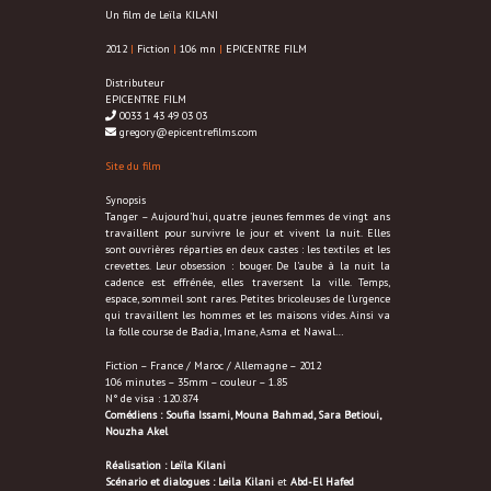
Un film de Leïla KILANI
2012
|
Fiction
|
106 mn
|
EPICENTRE FILM
Distributeur
EPICENTRE FILM
0033 1 43 49 03 03
gregory@epicentrefilms.com
Site du film
Synopsis
Tanger – Aujourd’hui, quatre jeunes femmes de vingt ans
travaillent pour survivre le jour et vivent la nuit. Elles
sont ouvrières réparties en deux castes : les textiles et les
crevettes. Leur obsession : bouger. De l’aube à la nuit la
cadence est effrénée, elles traversent la ville. Temps,
espace, sommeil sont rares. Petites bricoleuses de l’urgence
qui travaillent les hommes et les maisons vides. Ainsi va
la folle course de Badia, Imane, Asma et Nawal…
Fiction – France / Maroc / Allemagne – 2012
106 minutes – 35mm – couleur – 1.85
N° de visa : 120.874
Comédiens : Soufia Issami, Mouna Bahmad, Sara Betioui,
Nouzha Akel
Réalisation : Leïla Kilani
Scénario et dialogues :
Leila Kilani
et
Abd-El Hafed