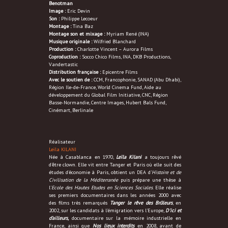
Benotman
Image :
Eric Devin
Son :
Philippe Lecoeur
Montage :
Tina Baz
Montage son et mixage :
Myriam René (INA)
Musique originale :
Wilfried Blanchard
Production :
Charlotte Vincent – Aurora Films
Coproduction :
Socco Chico Films, INA, DKB Productions,
Vandertastic
Distribution française :
Epicentre Films
Avec le soutien de :
CCM, Francophonie, SANAD (Abu Dhabi),
Région Ile-de-France, World Cinema Fund, Aide au
développement du Global Film Initiative, CNC, Région
Basse-Normandie, Centre Images, Hubert Bals Fund,
Cinémart, Berlinale
Réalisateur
Leïla KILANI
Née à Casablanca en 1970,
Leïla Kilani
a toujours rêvé
d'être clown. Elle vit entre Tanger et Paris où elle suit des
études d'économie à Paris, obtient un DEA d'
Histoire et de
Civilisation de la Méditerranée
puis prépare une thèse à
l'
Ecole des Hautes Etudes en Sciences Sociales
. Elle réalise
ses premiers documentaires dans les années 2000 avec
des films très remarqués
Tanger le rêve des Brûleurs
,
en
2002, sur les candidats à l'émigration vers l'Europe,
D'ici et
d'ailleurs,
documentaire sur la mémoire industrielle en
France, ainsi que
Nos lieux interdits
en 2008, avant de