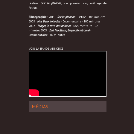
réaliser
Sur la planche
, son premier long métrage de
fiction.
Filmographie :
2011 :
Sur la planche
- Fiction - 105 minutes
2008 :
Nos lieux interdits
- Documentaire - 100 minutes
2002 :
Tanger, le rêve des brûleurs
- Documentaire - 52
minutes 2003 :
Zad Moultaka, Beyrouth retrouvé
-
Documentaire - 60 minutes
VOIR LA BANDE ANNONCE
MÉDIAS