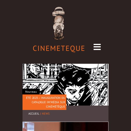
Nouveau
ÉTÉ 2023 – INAUGURATION DU
CATALOGUE IM’MÉDIA SUR
CINÉMÉTÈQUE
ACCUEIL
|
NEWS