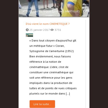
5 juin 2017
ATELIER CINEMETEQUE Épisode 1 MARTIGUES
D’où vient le nom CINEMETEQUE ?
25 janvier 2017
3731
« Dans tout citoyen d’aujourd’hui gît
un métèque futur » Cioran,
Syllogisme de l’amertume (1952)
Bien évidemment, nous faisons
référence à la notion de
cinémathèque. L’idée, c’est de
constituer une cinémathèque qui
soit une référence pour les gens
impliqués dans la production de
luttes et de points de vues critiques
pluriels sur le monde dans […]
Lire la suite…