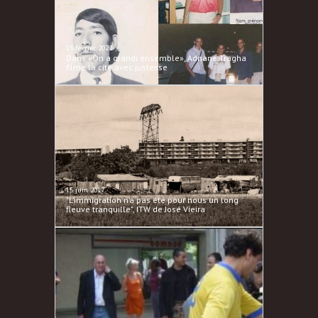
15 février 2022
Dans «On a grandi ensemble», Adnane Tragha
filme la cité avec justesse
15 juin 2017
"L’immigration n’a pas été pour nous un long
fleuve tranquille", ITW de José Vieira