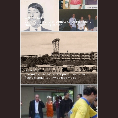
15 février 2022
Dans «On a grandi ensemble», Adnane Tragha
filme la cité avec justesse
15 juin 2017
"L’immigration n’a pas été pour nous un long
fleuve tranquille", ITW de José Vieira