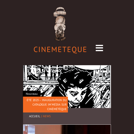
Nouveau
ÉTÉ 2023 – INAUGURATION DU
CATALOGUE IM’MÉDIA SUR
CINÉMÉTÈQUE
ACCUEIL
|
NEWS