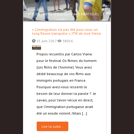
5 juin 2017
ATELIER CINEMETEQUE Épisode 1 MARTIGUES
« L’immigration n’a pas été pour nous un
long fleuve tranquille », ITW de José Vieira
15 juin 2017
38016
Propos recueillis par Carlos Viana
pour le festival Os filmes do homem
(Les films de l’homme). Vous avez
dédié beaucoup de vos films aux
immigrés portugais en France.
Pourquoi avez-vous ressenti le
besoin de leur donner la parole ? Je
savais, pour l’avoir vécue en direct,
que l’immigration portugaise avait
été un exode violent. J’étais […]
Lire la suite…