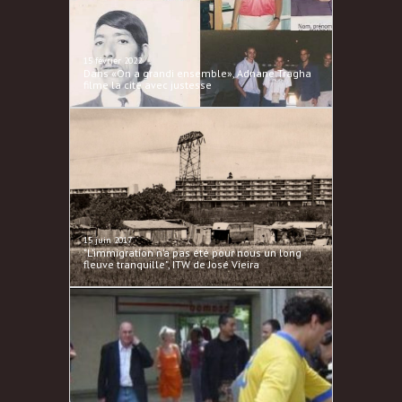
15 février 2022
Dans «On a grandi ensemble», Adnane Tragha
filme la cité avec justesse
15 juin 2017
"L’immigration n’a pas été pour nous un long
fleuve tranquille", ITW de José Vieira