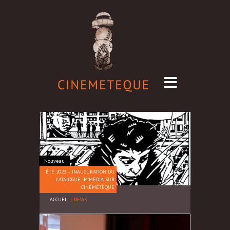
Nouveau
ÉTÉ 2023 – INAUGURATION DU
CATALOGUE IM’MÉDIA SUR
CINÉMÉTÈQUE
ACCUEIL
|
NEWS