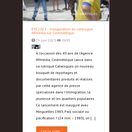
5 juin 2017
ATELIER CINEMETEQUE Épisode 1 MARTIGUES
ÉTÉ 2023 – Inauguration du catalogue
IM’média sur Cinémétèque
25 juin 2023
3693
À l’occasion des 40 ans de l’Agence
IM’média, Cinémétèque lance dans
sa rubrique Catalogues un nouveau
bouquet de reportages et
documentaires produits et réalisés
par cette agence de presse
spécialisée dans l’immigration, la
jeunesse et les quartiers populaires.
Ce lancement est inauguré avec
Minguettes 1983, Paix sociale ou
pacification ? (24 min. – 1983), un […]
Lire la suite…